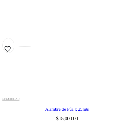
precios:
desde
$35.10
hasta
$51,600.00
SEGURIDAD
Alambre de Púa x 25mts
$
15,000.00