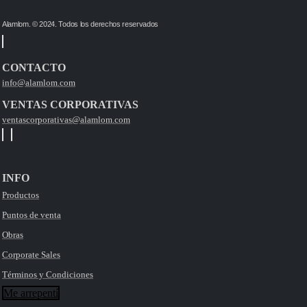
$8,200.00
hasta
Alamlom. © 2024. Todos los derechos reservados
$131,000.00
CONTACTO
info@alamlom.com
VENTAS CORPORATIVAS
ventascorporativas@alamlom.com
INFO
Productos
Puntos de venta
Obras
Corporate Sales
Términos y Condiciones
Me arrepentí