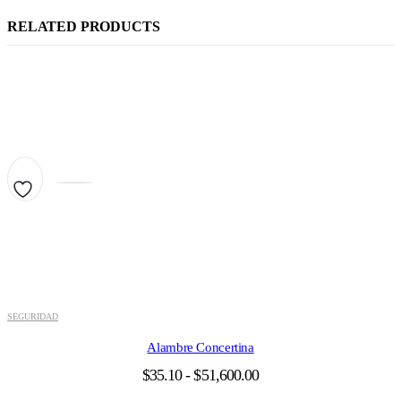
RELATED PRODUCTS
Este
producto
tiene
múltiples
variantes.
Las
opciones
se
pueden
elegir
SEGURIDAD
en
la
Alambre Concertina
página
de
Rango
$
35.10
-
$
51,600.00
producto
de