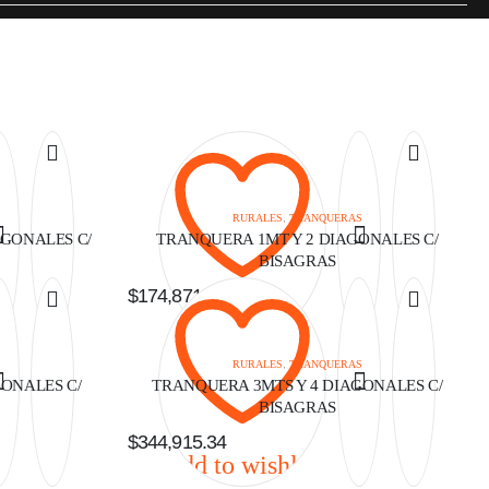
S
RURALES
,
TRANQUERAS
AGONALES C/
TRANQUERA 1MT Y 2 DIAGONALES C/
BISAGRAS
$
174,871.62
Add to wishlist
S
RURALES
,
TRANQUERAS
ONALES C/
TRANQUERA 3MTS Y 4 DIAGONALES C/
BISAGRAS
$
344,915.34
Add to wishlist