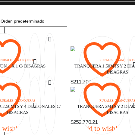
RURALES
,
TRANQUERAS
RURALES
,
TRANQUERA
ON 1 X 1 C/ BISAGRAS
TRANQUERA 1.50MTS Y 2 DI
BISAGRAS
$
211,707.65
 wishlist
Add to wishlist
RURALES
,
TRANQUERAS
RURALES
,
TRANQUERA
2.50MTS Y 4 DIAGONALES C/
TRANQUERA 2MTS Y 2 DIAG
BISAGRAS
BISAGRAS
$
252,770.21
 wishlist
Add to wishlist