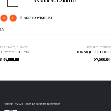
AÑADIR AL CARRITO
ADD TO WISHLIST
TS
ES RURALES
,
RURALES
RURALES
,
TORNIQU
 1.8mm x 1.000mts
TORNIQUETE DOBLE
$
135,000.00
$
7,500.00
Alamlom. © 2024. Todos los derechos reservados