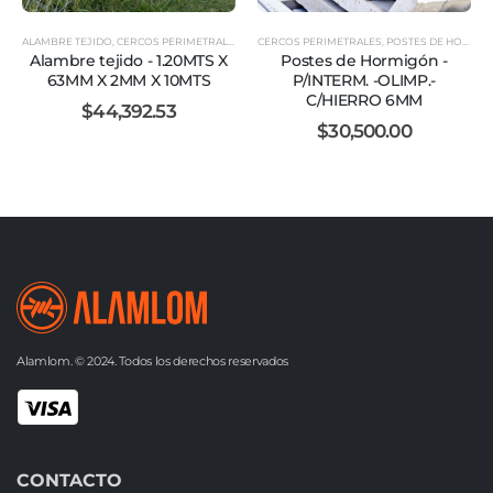
ALAMBRE TEJIDO
,
CERCOS PERIMETRALES
CERCOS PERIMETRALES
,
POSTES DE HORMIGÓN
Alambre tejido - 1.20MTS X
Postes de Hormigón -
63MM X 2MM X 10MTS
P/INTERM. -OLIMP.-
C/HIERRO 6MM
$
44,392.53
$
30,500.00
Alamlom. © 2024. Todos los derechos reservados
CONTACTO