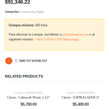
$
91,346.22
Categorías:
Construcción
,
Mallas
Compra mínima:
500 kilos
Para efectuar la compra, escribinos a
info@alamlom.com
o al
siguiente número:
+54 9 11 6143-1330 (WhatsApp)
.
ADD TO WISHLIST
RELATED PRODUCTS
CLAVOS
,
CONSTRUCCIÓN
CLAVOS
,
CONSTRUCCIÓN
Clavos - Cabeza de Plomo 2,1/2"
Clavos - ESPIRALADOS 6"
$
5,700.00
$
5,400.00