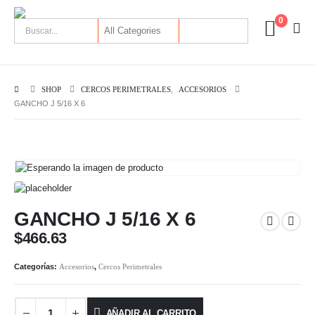
0
SHOP
CERCOS PERIMETRALES
,
ACCESORIOS
GANCHO J 5/16 X 6
GANCHO J 5/16 X 6
$
466.63
Categorías:
Accesorios
,
Cercos Perimetrales
AÑADIR AL CARRITO